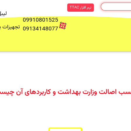
نرم افزار TTAC
لیب
09910801525
تجهیزات 
09134148077
سب اصالت وزارت بهداشت و کاربردهای آن چیس