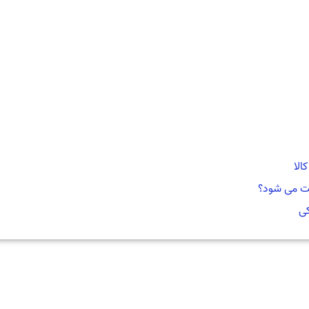
فت می شود؟
کی