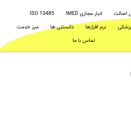
ل اصالت
انبار مجازی IMED
ISO 13485
پزشکی
نرم افزارها
دانستنی ها
میز خدمت
تماس با ما