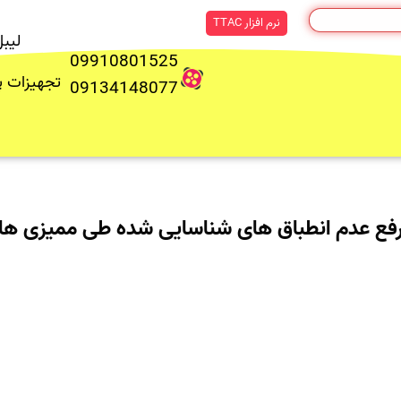
نرم افزار TTAC
لیب
09910801525
تجهیزات 
09134148077
فع عدم انطباق های شناسایی شده طی ممیزی ها