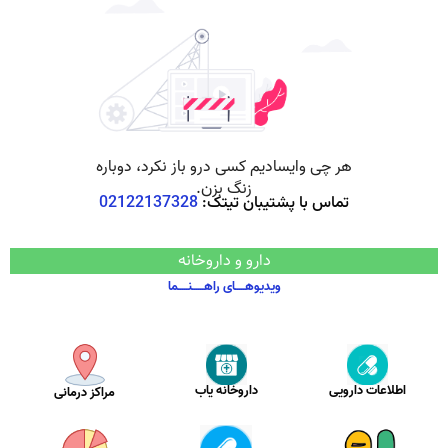
تماس با پشتیبان تیتک:
02122137328
دارو و داروخانه
ویدیوهـــــای راهــــــنـــــما
اطلاعات دارویی
داروخانه یاب
مراکز درمانی