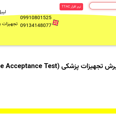
نرم افزار TTAC
لیب
09910801525
تجهیزات 
09134148077
شکی (Medical Device Acceptance Test)