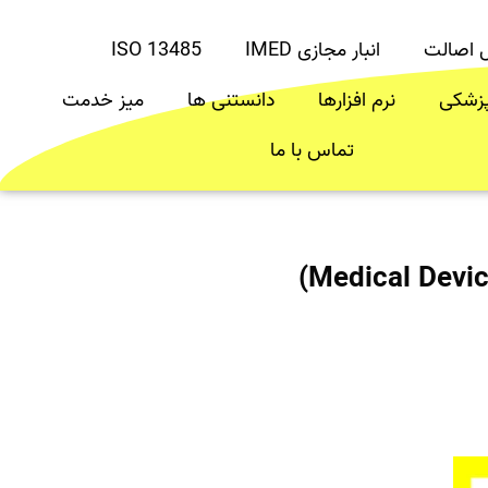
ل اصالت
انبار مجازی IMED
ISO 13485
پزشکی
نرم افزارها
دانستنی ها
میز خدمت
تماس با ما