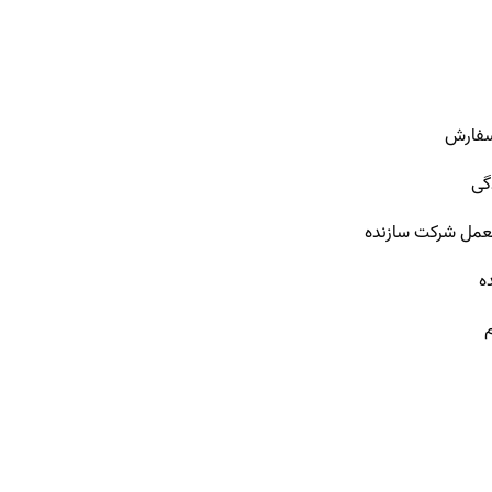
 سفارش
گی
لعمل شرکت سازنده
ه
م