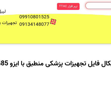
نرم افزار TTAC
لیب
09910801525
تجهیزات 
09134148077
ال فایل تجهیزات پزشکی منطبق با ایزو 13485