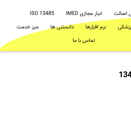
ل اصالت
انبار مجازی IMED
ISO 13485
پزشکی
نرم افزارها
دانستنی ها
میز خدمت
تماس با ما