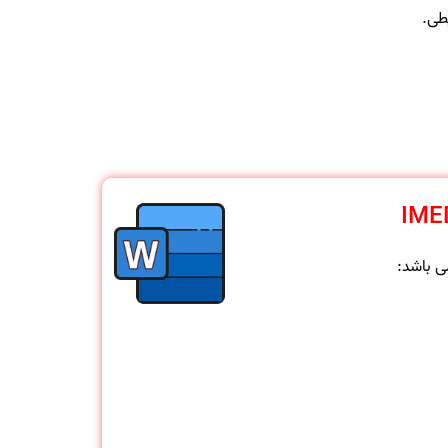
طی.
 باشد: