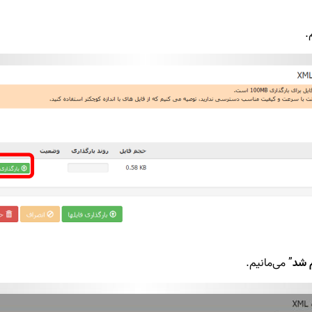
.
م شد
” می‌مانیم.