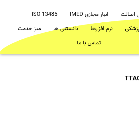
ل اصالت
انبار مجازی IMED
ISO 13485
پزشکی
نرم افزارها
دانستنی ها
میز خدمت
تماس با ما