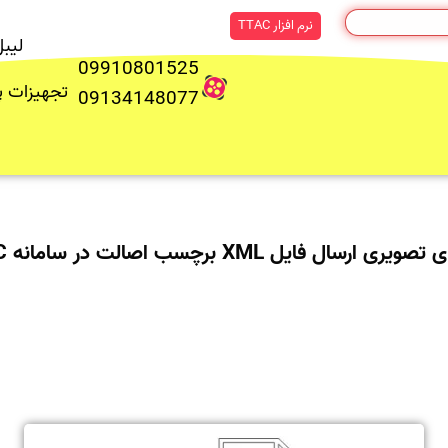
نرم افزار TTAC
لیب
09910801525
تجهیزات 
09134148077
ری ارسال فایل XML برچسب اصالت در سامانه TTAC