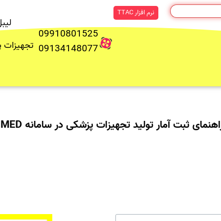
نرم افزار TTAC
لیب
09910801525
تجهیزات 
09134148077
اهنمای ثبت آمار تولید تجهیزات پزشکی در سامانه IMED