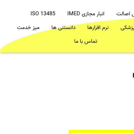
ل اصالت
انبار مجازی IMED
ISO 13485
پزشکی
نرم افزارها
دانستنی ها
میز خدمت
تماس با ما