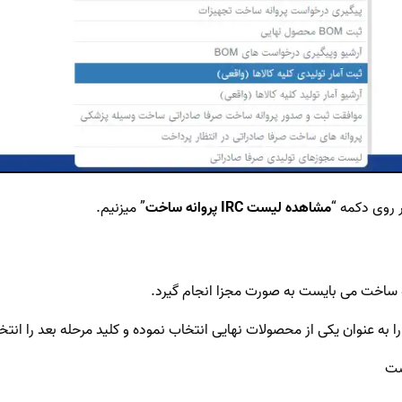
ر روی دکمه “
مشاهده لیست IRC پروانه ساخت
” میزنیم.
اشت