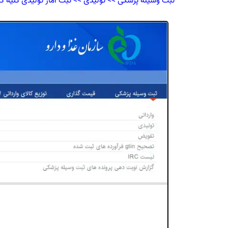
ثبت وسیله پزشکی >> تولیدی >> ثبت آمار تولیدی کلیه کا