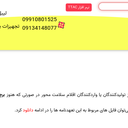
نرم افزار TTAC
لیب
09910801525
تجهیزات 
09134148077
 تولیدکنندگان یا واردکنندگان اقلام سلامت محور در صورتی که هنوز
بر
دانلود
کرد.